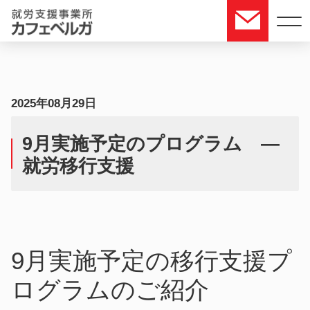
2025年08月29日
つくば市 就労
ABOUT US
カフェベルガについて
移行支援 自立
9月実施予定のプログラム —
訓練 カフェベ
就労移行支援
ルガ
9月実施予
定のプログラ
SERVICE
提供サービス
ム —就労移行
支援
9月実施予定の移行支援プ
FLOW
ご利用の流れ
ログラムのご紹介