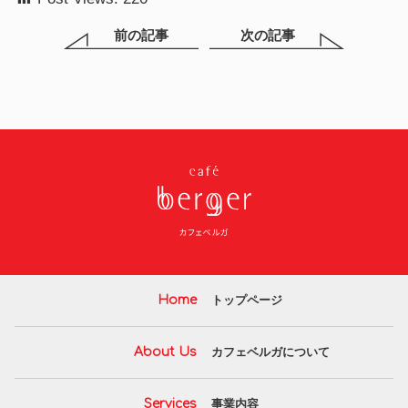
前の記事
次の記事
つくば市 就労
Home
トップページ
移行支援 自立
訓練 カフェベ
ルガ
About Us
カフェベルガについて
Services
事業内容