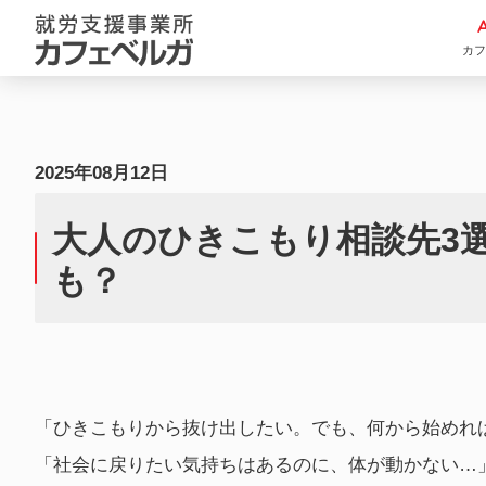
カ
つくば市 就労移行
2025年08月12日
支援 自立訓練 カフ
ェベルガ
大人のひ
大人のひきこもり相談先3
きこもり相談先3選
も？
｜原因は「隠れ発
達障害」かも？
「ひきこもりから抜け出したい。でも、何から始めれ
「社会に戻りたい気持ちはあるのに、体が動かない…